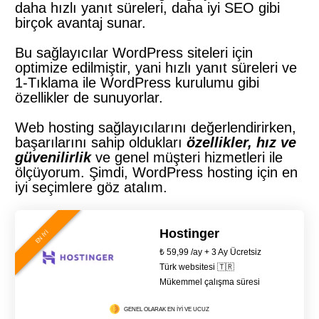
daha hızlı yanıt süreleri, daha iyi SEO gibi
birçok avantaj sunar.
Bu sağlayıcılar WordPress siteleri için
optimize edilmiştir, yani hızlı yanıt süreleri ve
1-Tıklama ile WordPress kurulumu gibi
özellikler de sunuyorlar.
Web hosting sağlayıcılarını değerlendirirken,
başarılarını sahip oldukları
özellikler, hız ve
güvenilirlik
ve genel müşteri hizmetleri ile
ölçüyorum. Şimdi, WordPress hosting için en
iyi seçimlere göz atalım.
Hostinger
EN İYİ
₺ 59,99 /ay + 3 Ay Ücretsiz
Türk websitesi 🇹🇷
Mükemmel çalışma süresi
GENEL OLARAK EN İYİ VE UCUZ