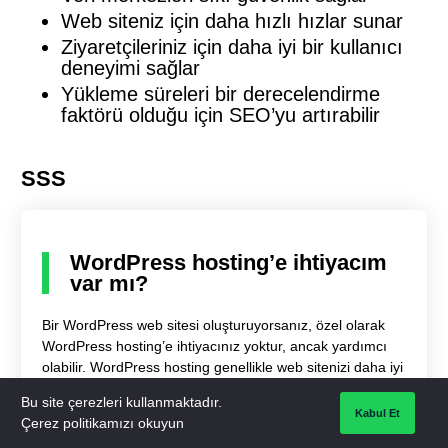
Web siteniz için daha hızlı hızlar sunar
Ziyaretçileriniz için daha iyi bir kullanıcı
deneyimi sağlar
Yükleme süreleri bir derecelendirme
faktörü olduğu için SEO’yu artırabilir
SSS
WordPress hosting’e ihtiyacım
var mı?
Bir WordPress web sitesi oluşturuyorsanız, özel olarak
WordPress hosting’e ihtiyacınız yoktur, ancak yardımcı
olabilir. WordPress hosting genellikle web sitenizi daha iyi
güvenlik ve daha hızlı hızlar için optimize etmeye
Bu site çerezleri kullanmaktadır.
yardımcı olabilecek özelliklerle birlikte gelir. Paylaşımlı
Kabul Et
ALAN ISIMLERI
WORDPRESS HOSTING
UCUZ HOSTING
Çerez politikamızı okuyun
hosting ve WordPress hosting arasındaki fiyat farkı