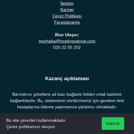
İletişim
Kariyer
Çerez Politikası
Feragatname
Bize Ulaşın:
merhaba@hostingsatınal.com
020 22 55 202
Kazanç açıklaması
Barındırıcı şirketlere ait bazı bağlantı linkleri ortak katılımlı
bağlantılardır. Bu, sistemimizi sürdürmemiz için gereken test
hesaplarına ödeme yapmamıza yardımcı olmaktadır.
Bu site çerezleri kullanmaktadır.
Kabul Et
ALAN ISIMLERI
WORDPRESS HOSTING
UCUZ HOSTING
Çerez politikamızı okuyun