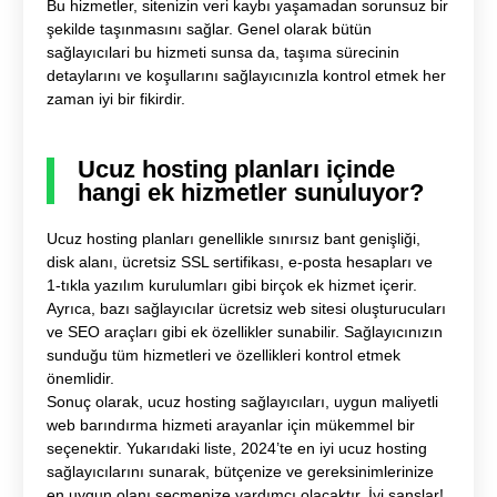
Bu hizmetler, sitenizin veri kaybı yaşamadan sorunsuz bir
şekilde taşınmasını sağlar. Genel olarak bütün
sağlayıcılari bu hizmeti sunsa da, taşıma sürecinin
detaylarını ve koşullarını sağlayıcınızla kontrol etmek her
zaman iyi bir fikirdir.
Ucuz hosting planları içinde
hangi ek hizmetler sunuluyor?
Ucuz hosting planları genellikle sınırsız bant genişliği,
disk alanı, ücretsiz SSL sertifikası, e-posta hesapları ve
1-tıkla yazılım kurulumları gibi birçok ek hizmet içerir.
Ayrıca, bazı sağlayıcılar ücretsiz web sitesi oluşturucuları
ve SEO araçları gibi ek özellikler sunabilir. Sağlayıcınızın
sunduğu tüm hizmetleri ve özellikleri kontrol etmek
önemlidir.
Sonuç olarak, ucuz hosting sağlayıcıları, uygun maliyetli
web barındırma hizmeti arayanlar için mükemmel bir
seçenektir. Yukarıdaki liste, 2024’te en iyi ucuz hosting
sağlayıcılarını sunarak, bütçenize ve gereksinimlerinize
en uygun olanı seçmenize yardımcı olacaktır. İyi şanslar!