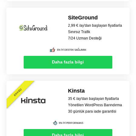
SiteGround
2,99 € /ay'dan başlayan fiyatlarla
Sınırsız Trafik
7/24 Uzman Desteği
EN İYİ DESTEK SAĞLAYAN
Daha fazla bilgi
Kinsta
EN HIZLI
35 € /ay'dan başlayan fiyatlarla
Yönetilen WordPress Barındırma
30 günlük para iade garantisi
EN İYİ PERFORMANS
Daha fazla bilgi