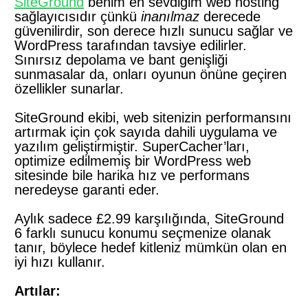
SiteGround
benim en sevdiğim web hosting
sağlayıcısıdır çünkü
inanılmaz
derecede
güvenilirdir, son derece hızlı sunucu sağlar ve
WordPress tarafından tavsiye edilirler.
Sınırsız depolama ve bant genişliği
sunmasalar da, onları oyunun önüne geçiren
özellikler sunarlar.
SiteGround ekibi, web sitenizin performansını
artırmak için çok sayıda dahili uygulama ve
yazılım geliştirmiştir. SuperCacher’ları,
optimize edilmemiş bir WordPress web
sitesinde bile harika hız ve performans
neredeyse garanti eder.
Aylık sadece £2.99 karşılığında, SiteGround
6 farklı sunucu konumu seçmenize olanak
tanır, böylece hedef kitleniz mümkün olan en
iyi hızı kullanır.
Artılar: