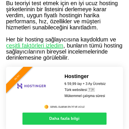
Bu teoriyi test etmek için en iyi ucuz hosting
şirketlerinin bir listesini derlemeye karar
verdim, uygun fiyatlı hostingin harika
performans, hız, özellikler ve müşteri
hizmetleri sunabileceğini kanıtladım.
Her bir hosting sağlayıcısına kaydoldum ve
çeşitli faktörleri izledim
, bunların tümü hosting
sağlayıcılarının bireysel incelemelerinde
derinlemesine görülebilir.
Hostinger
EN İYİ
₺ 59,99 /ay + 3 Ay Ücretsiz
Türk websitesi 🇹🇷
Mükemmel çalışma süresi
GENEL OLARAK EN İYİ VE UCUZ
Daha fazla bilgi